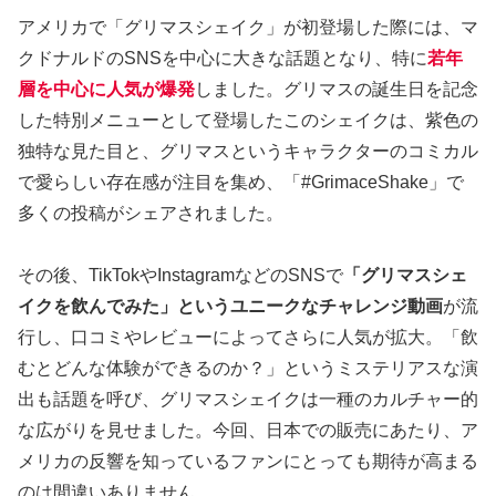
アメリカで「グリマスシェイク」が初登場した際には、マ
クドナルドのSNSを中心に大きな話題となり、特に
若年
層を中心に人気が爆発
しました。グリマスの誕生日を記念
した特別メニューとして登場したこのシェイクは、紫色の
独特な見た目と、グリマスというキャラクターのコミカル
で愛らしい存在感が注目を集め、「#GrimaceShake」で
多くの投稿がシェアされました。
その後、TikTokやInstagramなどのSNSで
「グリマスシェ
イクを飲んでみた」というユニークなチャレンジ動画
が流
行し、口コミやレビューによってさらに人気が拡大。「飲
むとどんな体験ができるのか？」というミステリアスな演
出も話題を呼び、グリマスシェイクは一種のカルチャー的
な広がりを見せました。今回、日本での販売にあたり、ア
メリカの反響を知っているファンにとっても期待が高まる
のは間違いありません。