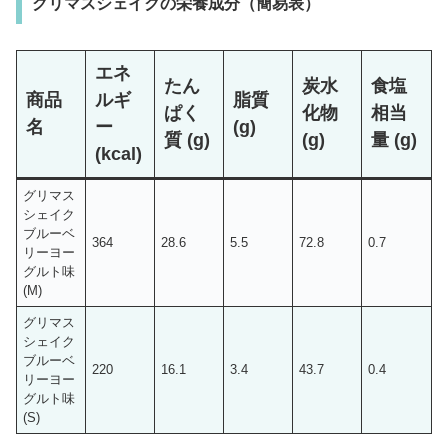
グリマスシェイクの栄養成分（簡易表）
エネ
たん
炭水
食塩
商品
ルギ
脂質
ぱく
化物
相当
名
ー
(g)
質 (g)
(g)
量 (g)
(kcal)
グリマス
シェイク
ブルーベ
364
28.6
5.5
72.8
0.7
リーヨー
グルト味
(M)
グリマス
シェイク
ブルーベ
220
16.1
3.4
43.7
0.4
リーヨー
グルト味
(S)