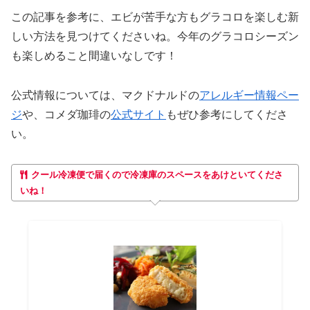
この記事を参考に、エビが苦手な方もグラコロを楽しむ新
しい方法を見つけてくださいね。今年のグラコロシーズン
も楽しめること間違いなしです！
公式情報については、マクドナルドの
アレルギー情報ペー
ジ
や、コメダ珈琲の
公式サイト
もぜひ参考にしてくださ
い。
クール冷凍便で届くので冷凍庫のスペースをあけといてくださ
いね！