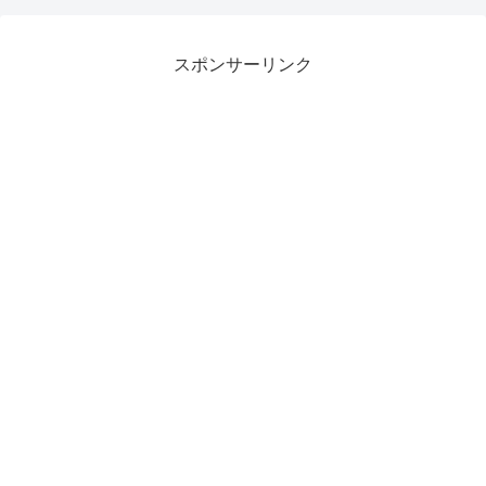
スポンサーリンク