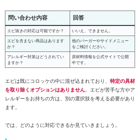
問い合わせ内容
回答
エビ抜きの対応は可能ですか？
いいえ、できません。
エビを含まない商品はあります
他のバーガーやサイドメニュー
か？
をご検討ください。
アレルギー対策はどうされてい
原材料情報を公式サイトで公開
ますか？
中です。
エビは既にコロッケの中に混ぜ込まれており、
特定の具材
を取り除くオプションはありません
。エビが苦手な方やア
レルギーをお持ちの方は、別の選択肢を考える必要があり
ます。
では、どのように対応できるか見ていきましょう。