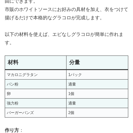
由にできます。
市販のホワイトソースにお好みの具材を加え、衣をつけて
揚げるだけで本格的なグラコロが完成します。
以下の材料を使えば、エビなしグラコロが簡単に作れま
す。
材料
分量
マカロニグラタン
1パック
パン粉
適量
卵
1個
強力粉
適量
バーガーバンズ
2個
作り方
：