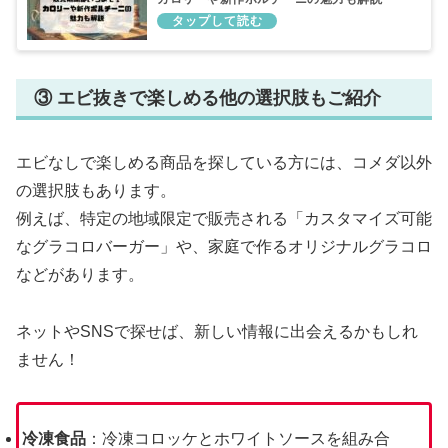
③ エビ抜きで楽しめる他の選択肢もご紹介
エビなしで楽しめる商品を探している方には、コメダ以外
の選択肢もあります。
例えば、特定の地域限定で販売される「カスタマイズ可能
なグラコロバーガー」や、家庭で作るオリジナルグラコロ
などがあります。
ネットやSNSで探せば、新しい情報に出会えるかもしれ
ません！
冷凍食品
：冷凍コロッケとホワイトソースを組み合