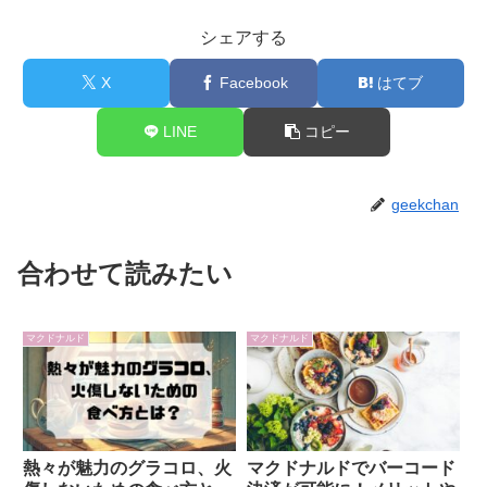
シェアする
X
Facebook
はてブ
LINE
コピー
geekchan
合わせて読みたい
マクドナルド
マクドナルド
熱々が魅力のグラコロ、火
マクドナルドでバーコード