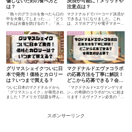
傷しないための食べ方と
決済が可能に！メリットや
は？
注意点は？
「熱々のグラコロを食べたら口の
マクドナルドでバーコード決済が
中を火傷してしまった...」「どう
できるようになりました。これ
すれば火傷を防げるの？」「火傷
は、スマホアプリや電子マネーな
しちゃったらどうすればいい？」
どのQRコードやバーコードを読
こんなお悩みはありませんか？
み取って支払いができるサービス
マクドナルド
マクドナルド
熱々のグラコロで口内を火傷して
です。この記事では、マクドナル
しまった経験がある火傷を防ぎな
ドでバーコード決済を使う方法や
がら美味しく食べる方法が知り...
メリット、注意点などを紹介しま
す。また、消費者の声やポイント
の仕組みも解説します。
グリマスシェイクついに日
マクドナルドエヴァコラボ
本で発売！価格とカロリー
の応募方法を丁寧に解説！
は？いつまで買える？
どこから応募できる？会員
登録は必要？
ついに日本のマクドナルドから
「マクドナルド×エヴァンゲリオ
「グリマスシェイク」が発売され
ン」の奇跡のコラボがついに始ま
ました！アメリカで話題を呼んだ
ります！エヴァファン必見の「バ
この「グリマスシェイク」は、ブ
リューセットフィギュア」を手に
ルーベリーヨーグルト味の鮮やか
入れるには、公式アプリからの抽
な紫色が特徴で、見た目のインパ
選応募が必須です。この記事で
スポンサーリンク
クトと美味しさでSNSでも注目
は、応募方法を詳しく解説し、注
されていますね。初めて日本で登
意点や当選後の流れまで徹底的に
場...
サ...