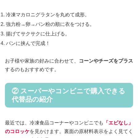
冷凍マカロニグラタンを丸めて成形。
強力粉→卵→パン粉の順に衣をつける。
揚げてサクサクに仕上げる。
パンに挟んで完成！
お子様や家族の好みに合わせて、
コーンやチーズをプラス
するのもおすすめです。
② スーパーやコンビニで購入できる
代替品の紹介
最近では、冷凍食品コーナーやコンビニでも
「エビなし」
のコロッケ
を見かけます。裏面の原材料表示をよく見てく