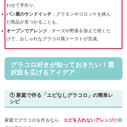
わせて手作り。
パン屋のサンドイッチ
：グラタンやコロッケを挟ん
だ商品が見つかることも。
オーブンでアレンジ
：チーズや野菜を加えて焼くだ
けで、おしゃれなグラコロ風トーストが完成。
グラコロ好きが知っておきたい！選
択肢を広げるアイデア
① 家庭で作る「エビなしグラコロ」の簡単レ
シピ
家庭でグラコロを作るなら、
エビを入れないアレンジ
が自