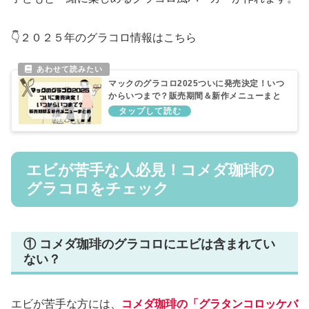
👇️２０２５年のグラコロ情報はこちら
マックのグラコロ2025ついに発売決定！いつ
からいつまで？販売期間＆新作メニューまと
め
エビが苦手な人必見！コメダ珈琲の
グラコロをチェック
① コメダ珈琲のグラコロにエビは含まれてい
ない？
エビが苦手な方には、
コメダ珈琲の「グラタンコロッケバ