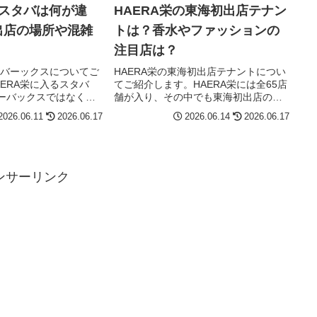
のスタバは何が違
HAERA栄の東海初出店テナン
出店の場所や混雑
トは？香水やファッションの
注目店は？
タバーックスについてご
HAERA栄の東海初出店テナントについ
ERA栄に入るスタバ
てご紹介します。HAERA栄には全65店
ーバックスではなく
舗が入り、その中でも東海初出店のブ
 リザーブ® カフェ 名
ランドが多いので、「どのお店が注目
2026.06.11
2026.06.17
2026.06.14
2026.06.17
RA店」です。場所は
なの？」「グルメ以外は何がある？」
Fで、営業時間は7:00〜
「香水やファッション系も見たい」と
気になりますよね。HAER...
ンサーリンク