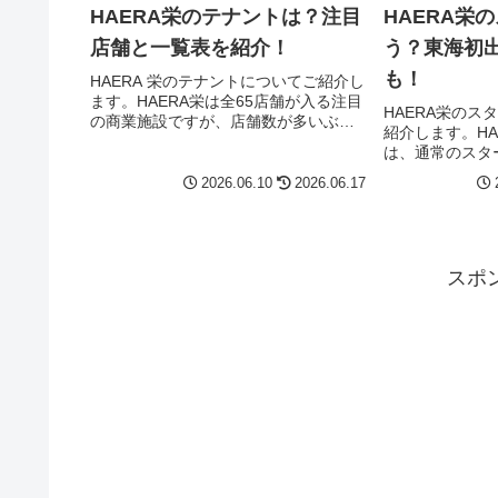
HAERA栄のテナントは？注目
HAERA栄
店舗と一覧表を紹介！
う？東海初
も！
HAERA 栄のテナントについてご紹介し
ます。HAERA栄は全65店舗が入る注目
HAERA栄のス
の商業施設ですが、店舗数が多いぶん
紹介します。HA
「どの店が注目なの？」「一覧でサク
は、通常のスタ
ッと見たい」「アクセスや営業時間も
「スターバックス
知りたい」と迷いますよね。HAERA栄
2026.06.10
2026.06.17
古屋 栄 HAE
の注目テナントが知り...
HAERA栄のB2
22:00と長...
スポ