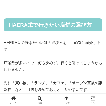
HAERA栄で行きたい店舗の選び方
HAERA栄で行きたい店舗の選び方を、目的別に紹介しま
す。
店舗数が多いので、何も決めずに行くと迷ってしまうかも
しれません。
先
に「買い物」「ランチ」「カフェ」「オープン直後の話
題性」
など、目的を決めておくと回りやすいです。
個人的には、初回はB2FとB1Fを中心に見て、余裕があれ
ホーム
検索
トップ
サイドバー