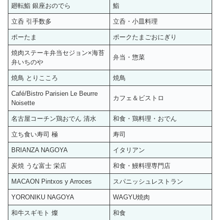
廻転鮨 銀座おのでら
鮨
立呑 引手数多
立呑・小皿料理
ポーたま
ポークたまごおにぎり
焼肉ステーキ弁当セジョン×海苔
弁当・惣菜
弁いちのや
焼鳥 とりこころ
焼鳥
Café/Bistro Parisien Le Beurre
カフェ＆ビストロ
Noisette
名古屋コーチン鶏おでん 清水
和食・鶏料理・おでん
立ち食い寿司 極
寿司
BRIANZA NAGOYA
イタリアン
炭焼 うな富士 栄店
和食・鰻料理専門店
MACAON Pintxos y Arroces
スパニッシュレストラン
YORONIKU NAGOYA
WAGYU焼肉
和牛スギモト 燦
和食