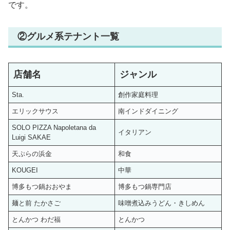
です。
②グルメ系テナント一覧
店舗名
ジャンル
Sta.
創作家庭料理
エリックサウス
南インドダイニング
SOLO PIZZA Napoletana da
イタリアン
Luigi SAKAE
天ぷらの浜金
和食
KOUGEI
中華
博多もつ鍋おおやま
博多もつ鍋専門店
麺と前 たかさご
味噌煮込みうどん・きしめん
とんかつ わだ福
とんかつ