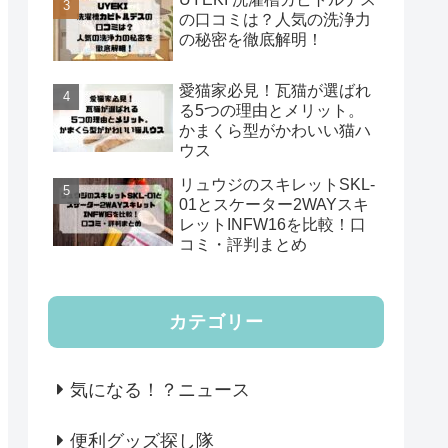
の口コミは？人気の洗浄力
の秘密を徹底解明！
愛猫家必見！瓦猫が選ばれ
る5つの理由とメリット。
かまくら型がかわいい猫ハ
ウス
リュウジのスキレットSKL-
01とスケーター2WAYスキ
レットINFW16を比較！口
コミ・評判まとめ
カテゴリー
気になる！？ニュース
便利グッズ探し隊