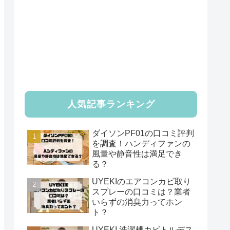
人気記事ランキング
ダイソンPF01の口コミ評判
を調査！ハンディファンの
風量や静音性は満足でき
る？
UYEKIのエアコンカビ取り
スプレーの口コミは？業者
いらずの消臭力ってホン
ト？
UYEKI 洗濯槽カビトルデス