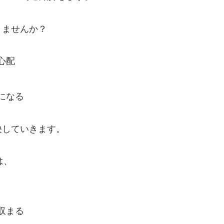
りませんか？
心配
になる
決していきます。
は、
収まる