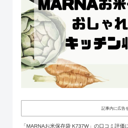
記事内に広告
「MARNAお米保存袋 K737W」の口コミ評