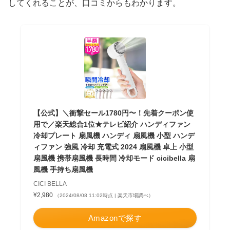
してくれることが、口コミからもわかります。
【公式】＼衝撃セール1780円〜！先着クーポン使
用で／楽天総合1位★テレビ紹介 ハンディファン
冷却プレート 扇風機 ハンディ 扇風機 小型 ハンデ
ィファン 強風 冷却 充電式 2024 扇風機 卓上 小型
扇風機 携帯扇風機 長時間 冷却モード cicibella 扇
風機 手持ち扇風機
CICI BELLA
¥2,980
（2024/08/08 11:02時点 | 楽天市場調べ）
Amazonで探す