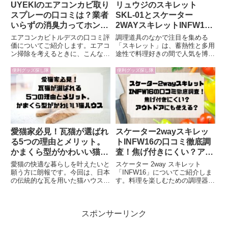
UYEKIのエアコンカビ取り
リュウジのスキレット
スプレーの口コミは？業者
SKL-01とスケーター
いらずの消臭力ってホン
2WAYスキレットINFW16
ト？
を比較！口コミ・評判まと
エアコンカビトルデスの口コミ評
調理道具のなかで注目を集める
め
価についてご紹介します。エアコ
「スキレット」は、蓄熱性と多用
ン掃除を考えるときに、こんなお
途性で料理好きの間で人気を博し
悩みはありませんか？エアコンを
ています。今回は、料理研究家リ
つけたらカビ臭い空気が流れてき
ュウジがプロデュースしたスキレ
便利グッズ探し隊
便利グッズ探し隊
た。家族の健康が気になるけれ
ット「SKL-01」と、スケーター
ど、専門業者に頼むのは高い。市
の2WAYスキレット「INFW16」
販のスプレーでは効果がいまいち
を徹底比較します。どち...
分...
愛猫家必見！瓦猫が選ばれ
スケーター2wayスキレッ
る5つの理由とメリット。
トINFW16の口コミ徹底調
かまくら型がかわいい猫ハ
査！焦げ付きにくい？アウ
ウス
トドアにも使える？
愛猫の快適な暮らしを叶えたいと
スケーター 2way スキレット
願う方に朗報です。今回は、日本
「INFW16」についてご紹介しま
の伝統的な瓦を用いた猫ハウス
す。料理を楽しむための調理器具
「瓦猫」の魅力と、購入を検討す
選びで、こんな悩みを感じたこと
る際のポイントについてご紹介し
はありませんか？INFW16は焦げ
ます。実際に瓦猫の購入を検討し
付きにくいのか？2wayの機能で
スポンサーリンク
ている私が、集めた情報をまと
どのように便利に使えるのか？手
め、皆様の参考になれば幸いで
入れが簡単で、長く...