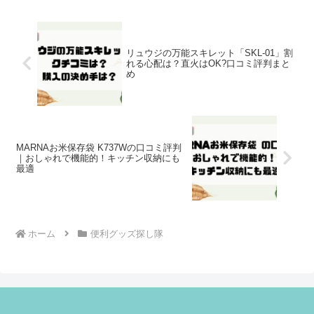
リュウジの万能スキレット「SKL-01」割
れる心配は？直火はOK?口コミ評判まと
め
MARNAお米保存袋 K737Wの口コミ評判
｜おしゃれで機能的！キッチン収納にも
最適
ホーム
便利グッズ探し隊