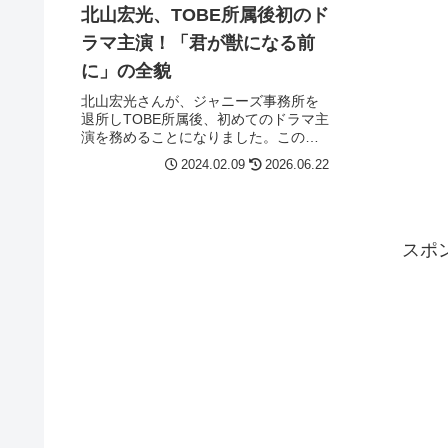
北山宏光、TOBE所属後初のド
ラマ主演！「君が獣になる前
に」の全貌
北山宏光さんが、ジャニーズ事務所を
退所しTOBE所属後、初めてのドラマ主
演を務めることになりました。この新
しいスタートを切る作品「君が獣にな
2024.02.09
2026.06.22
る前に」は、多くのファンにとって注
目のポイントです。では、このドラマ
について、そして北山さんの新たな...
スポ