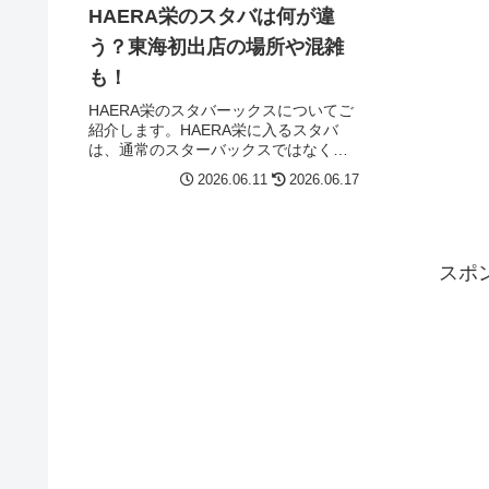
HAERA栄のスタバは何が違
う？東海初出店の場所や混雑
も！
HAERA栄のスタバーックスについてご
紹介します。HAERA栄に入るスタバ
は、通常のスターバックスではなく
「スターバックス リザーブ® カフェ 名
2026.06.11
2026.06.17
古屋 栄 HAERA店」です。場所は
HAERA栄のB2Fで、営業時間は7:00〜
22:00と長...
スポ