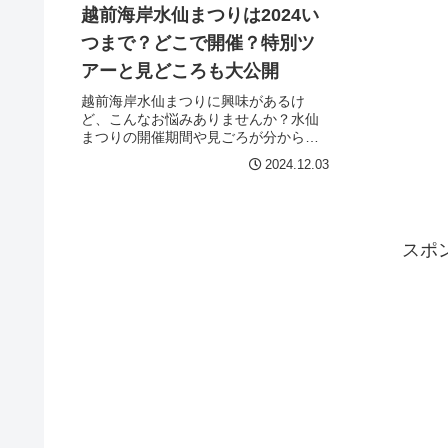
越前海岸水仙まつりは2024い
つまで？どこで開催？特別ツ
アーと見どころも大公開
越前海岸水仙まつりに興味があるけ
ど、こんなお悩みありませんか？水仙
まつりの開催期間や見ごろが分からな
い特別ツアーってどんな内容なのか気
2024.12.03
になるアクセスや駐車場の情報が不安
予定を立てるのが難しいと、せっかく
の旅行が台無しになりそうで心配です
よね...
スポ