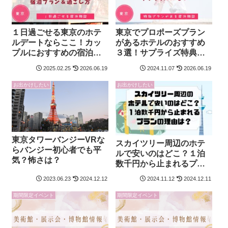
１日過ごせる東京のホテ
東京でプロポーズプラン
ルデートならここ！カッ
があるホテルのおすすめ
プルにおすすめの宿泊プ
３選！サプライズ特典や
ラン＆過ごし方
演出を調査！
2025.02.25
2026.06.19
2024.11.07
2026.06.19
お出かけしたい
お出かけしたい
東京タワーバンジーVRな
スカイツリー周辺のホテ
らバンジー初心者でも平
ルで安いのはどこ？１泊
気？怖さは？
数千円から止まれるプラ
ンの理由は？
2023.06.23
2024.12.12
2024.11.12
2024.12.11
期間限定イベント
期間限定イベント