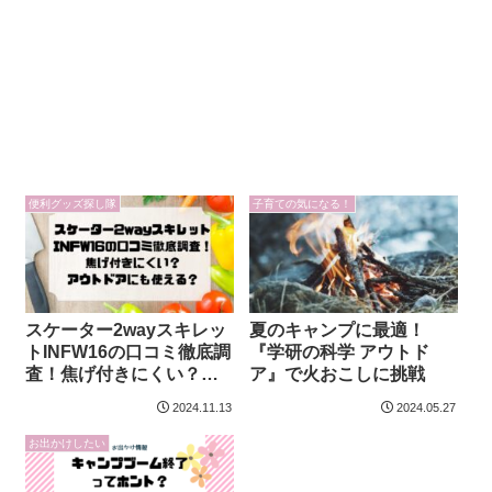
便利グッズ探し隊
子育ての気になる！
スケーター2wayスキレッ
夏のキャンプに最適！
トINFW16の口コミ徹底調
『学研の科学 アウトド
査！焦げ付きにくい？ア
ア』で火おこしに挑戦
ウトドアにも使える？
2024.11.13
2024.05.27
お出かけしたい