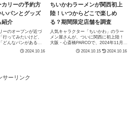
ーカリーの予約方
ちいかわラーメンが関西初上
いいパンとグッズ
陸！いつからどこで楽しめ
も紹介
る？期間限定店舗を調査
リーのオープンが近づ
人気キャラクター「ちいかわ」のラー
「行ってみたいけど、
メン屋さんが、ついに関西に初上陸！
「どんなパンがある
大阪・心斎橋PARCOで、2024年11月
っている方も多いので
15日から期間限定オープンする「ちい
2024.10.16
2024.10.15
2024.10.16
か。この記事では、ち
かわラーメン 豚」は、ファン必見のラ
ーでしか味わえないキ
ーメンや特典グッズが盛りだくさんで
やグッズ、そして来店
す。この記事では、オープ...
ンサーリンク