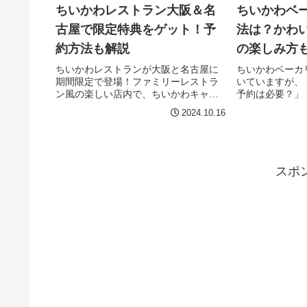
ちいかわレストラン大阪＆名
ちいかわベ
古屋で限定特典をゲット！予
法は？かわ
約方法も解説
の楽しみ方
ちいかわレストランが大阪と名古屋に
ちいかわベーカ
期間限定で登場！ファミリーレストラ
いていますが、
ン風の楽しい店内で、ちいかわキャラ
予約は必要？」
がモチーフの可愛いメニューを味わえ
の？」と気にな
2024.10.16
るこの特別なイベント。さらに、来店
はないでしょう
特典やドリンク注文でもらえる限定グ
いかわベーカリ
ッズも充実しているとあって、ちいか
ャラクターパン
わ...
に必...
スポ