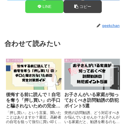
LINE
コピー
geekchan
合わせて読みたい
暮しの豆知識
暮しの豆知識
後悔する前に読んで！自宅
お子さんがいる家庭が知っ
を奪う「押し買い」の手口
ておくべき訪問勧誘の防犯
と騙されないための完全対
ポイント5選
策ガイド
「押し買い」という言葉、聞いた
突然の訪問勧誘、どう対応すべき
ことはありますか？最近、高齢者
か悩んでいませんか？お子さんが
の自宅を狙って強引に買い叩く悪
いる家庭だと、勧誘を断るのも不
質な手口が増えており、全国でト
安ですよね。こんなお悩みありま