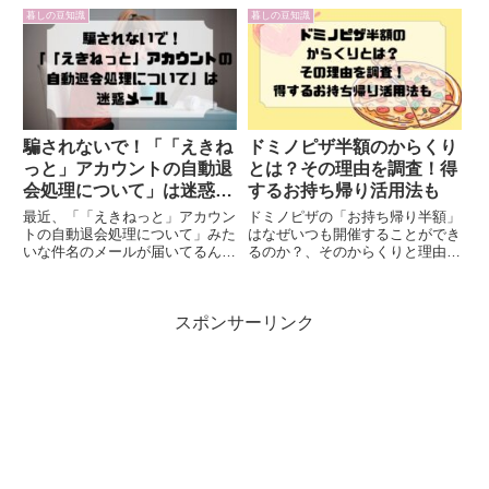
ラブルが多発しています。とく
せんか？勧誘をインターホン越し
暮しの豆知識
暮しの豆知識
に、「そのまま住めるから安心」
で断りたい家族がいるため、訪問
と言われて契約したリースバック
者に安全に対応したい個人情報を
が、実は“押し買いのカモフラー
うっかり話さないか心配訪問勧
ジ...
誘...
騙されないで！「「えきね
ドミノピザ半額のからくり
っと」アカウントの自動退
とは？その理由を調査！得
会処理について」は迷惑メ
するお持ち帰り活用法も
ール
最近、「「えきねっと」アカウン
ドミノピザの「お持ち帰り半額」
トの自動退会処理について」みた
はなぜいつも開催することができ
いな件名のメールが届いてるんだ
るのか？、そのからくりと理由と
けど、それ、フィッシング詐欺の
魅力に迫ります。毎週水曜と土曜
匂いがプンプンするかも！メール
に開催されるこのキャンペーン、
の中身は、リンクをクリックして
実は家庭の家計を助けるだけでな
スポンサーリンク
くれっていう誘導があるけど、本
く、お店側にも大きなメリットが
当に気をつけないと。絶対にそ
あるんです。この記事では、半
の...
額...