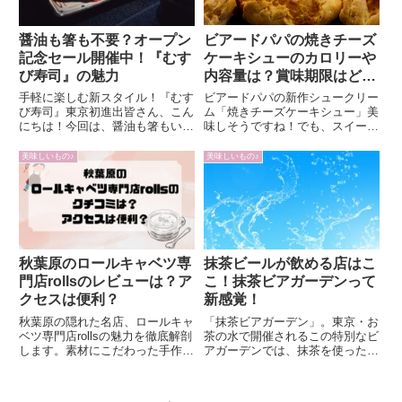
ビアードパパの焼きチーズ
醤油も箸も不要？オープン
ケーキシューのカロリーや
記念セール開催中！『むす
内容量は？賞味期限はどの
び寿司』の魅力
くらい？
ビアードパパの新作シュークリー
手軽に楽しむ新スタイル！『むす
ム「焼きチーズケーキシュー」美
び寿司』東京初進出皆さん、こん
味しそうですね！でも、スイーツ
にちは！今回は、醤油も箸もいら
と言えば、やっぱり気になるのが
ない新感覚のワンハンド寿司、
カロリーですよね。公式サイトの
『むすび寿司』が東京に初進出す
美味しいもの♪
美味しいもの♪
PDFではちょっと見にくかったの
るというニュースをお届けしま
で、ここでまとめてみました。焼
す。5月24日（金）にオープンす
きチーズケーキシューのカロリ...
る『むすび寿司 人形町店』の魅
力...
抹茶ビールが飲める店はこ
秋葉原のロールキャベツ専
こ！抹茶ビアガーデンって
門店rollsのレビューは？ア
新感覚！
クセスは便利？
「抹茶ビアガーデン」。東京・お
秋葉原の隠れた名店、ロールキャ
茶の水で開催されるこの特別なビ
ベツ専門店rollsの魅力を徹底解剖
アガーデンでは、抹茶を使ったビ
します。素材にこだわった手作り
ールや料理を楽しむことができま
のロールキャベツ、便利な立地、
す。抹茶好きにとってはたまらな
そして味の多様性。訪れた方々の
い新感覚のお茶パーティー。開催
リアルな声からどんなお店か見て