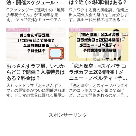
は？近くの駐車場はある？
法・開催スケジュール・楽
しみ方を徹底解説
ワクワクする夏の風物詩、信州上
Gファンタジーで連載中の「地縛
田大花火大会の魅力をご紹介しま
少年花子くん」が10周年を迎
す。真田三代発祥の地である上田
え、ついに特別なミュージアムイ
市で開催されるこの花火大会は、
ベントが開催決定！全国5か所で
千曲川の河川敷から打ち上げられ
行われるこのミュージアムでは、
期間限定イベント
期間限定イベント
る一万発以上の花火が夜空を照ら
貴重なイラスト展示やフォトスポ
し、夏の夜を彩ります。華やかな
ット、ここでしか手に入らない限
光と迫力ある打ち上げに感動しな
定グッズなど、ファンにはたまら
がら、屋台グルメや縁日の楽しみ
な...
も味わえます。一夏の思い出を作
りたい方におすすめのイベントで
す。
おっさんずラブ展、いつか
「恋と深空」×スイパラ コ
らどこで開催？入場特典は
ラボカフェ2024開催！メ
ある？料金は？
ニュー・ノベルティ・予約
方法を徹底解説
大ヒットドラマ『おっさんずラ
「恋と深空」とスイーツパラダイ
ブ』の展覧会がついに開催されま
スのコラボカフェが気になるけ
す。ドラマの世界に浸れる展示内
ど、どこで開催されるのか、予約
容や、ファン心をくすぐる限定グ
方法やメニュー、ノベルティ情報
ッズなど、見どころ満載です。今
がわからなくて困っていません
回は、その魅力をたっぷりご紹介
か？コラボカフェの開催期間や場
スポンサーリンク
しますので、ぜひ最後までお付き
所が知りたい予約の仕方やコラボ
合いくださいね。おっさんずラブ
メニューの詳細がわからないノベ
展...
ルテ...